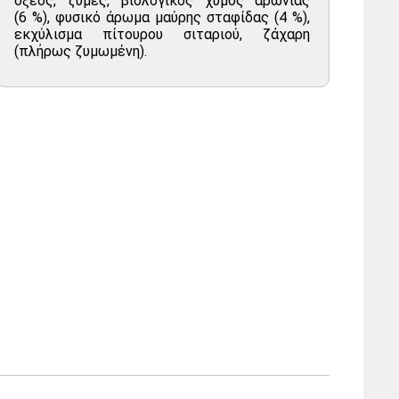
οξέος, ζύμες, βιολογικός χυμός αρώνιας
(6 %), φυσικό άρωμα μαύρης σταφίδας (4 %),
εκχύλισμα πίτουρου σιταριού, ζάχαρη
(πλήρως ζυμωμένη).