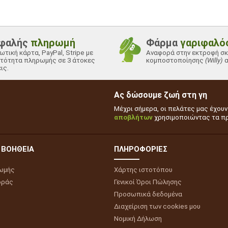
φαλής
πληρωμή
Φάρμα
γαριφαλό
ωτική κάρτα, PayPal, Stripe με
Αναφορά στην εκτροφή σ
τότητα πληρωμής σε 3 άτοκες
κομποστοποίησης
(Willy)
α
ις.
Ας δώσουμε ζωή στη γη
Μέχρι σήμερα, οι πελάτες μας έχου
αποβλήτων
χρησιμοποιώντας τα πρ
 ΒΟΉΘΕΙΑ
ΠΛΗΡΟΦΟΡΊΕΣ
ωμής
Χάρτης ιστοτόπου
οράς
Γενικοί Όροι Πώλησης
Προσωπικά δεδομένα
Διαχείριση των cookies μου
Νομική Δήλωση