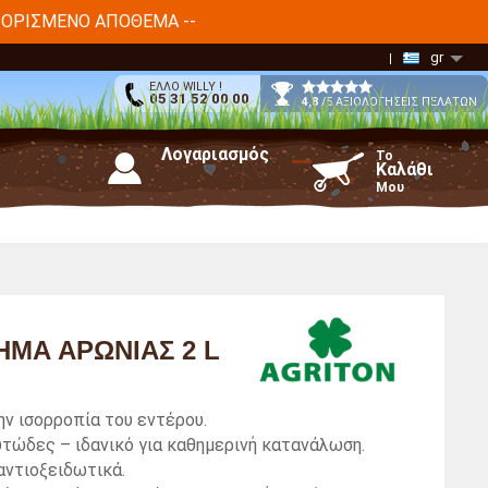
ΙΟΡΙΣΜΈΝΟ ΑΠΌΘΕΜΑ --
gr
ΕΛΛΟ WILLY !
05 31 52 00 00
4,8
/5 ΑΞΙΟΛΟΓΗΣΕΙΣ ΠΕΛΑΤΩΝ
Λογαριασμός
Το
Καλάθι
Μου
ΜΑ ΑΡΏΝΙΑΣ 2 L
ν ισορροπία του εντέρου.
υτώδες – ιδανικό για καθημερινή κατανάλωση.
αντιοξειδωτικά.