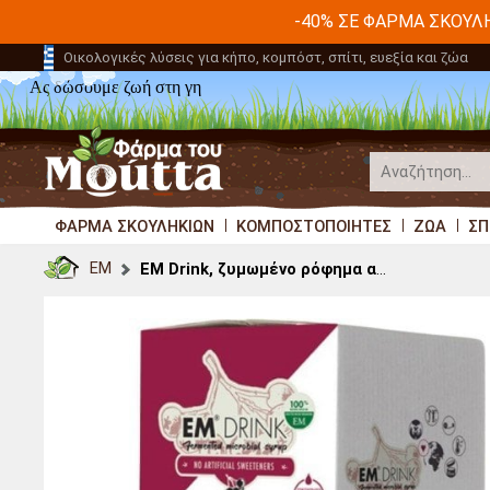
-40% ΣΕ ΦΆΡΜΑ ΣΚΟΥΛ
Οικολογικές λύσεις για κήπο, κομπόστ, σπίτι, ευεξία και ζώα
Ας δώσουμε ζωή στη γη
ΦΆΡΜΑ ΣΚΟΥΛΗΚΙΏΝ
ΚΟΜΠΟΣΤΟΠΟΙΗΤΈΣ
ΖΏΑ
ΣΠ
EM
EM Drink, ζυμωμένο ρόφημα αρώνιας 2 L