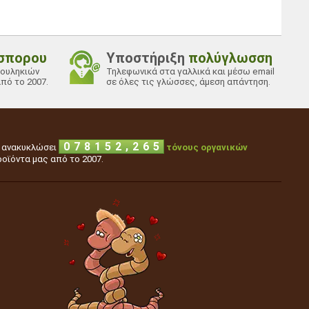
σπορου
Υποστήριξη
πολύγλωσση
κουληκιών
Τηλεφωνικά στα γαλλικά και μέσω email
πό το 2007.
σε όλες τις γλώσσες, άμεση απάντηση.
3
0
0
,
0
7
8
1
5
2
ν ανακυκλώσει
τόνους οργανικών
οϊόντα μας από το 2007.