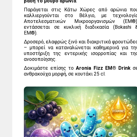
βάση το μούρο αρώνια
.
Παράγεται στις Κάτω Χώρες από αρώνια πο
καλλιεργούνται στο Βέλγιο, με τεχνολογί
Αποτελεσματικών Μικροοργανισμών (EM®)
εντάσσεται σε κυκλική διαδικασία (Bokashi 
EM®).
Δροσερό, ελαφρώς ξινό και διακριτικά φρουτώδε
– μπορεί να καταναλώνεται καθημερινά για τη
υποστήριξη της εντερικής ισορροπίας και τη
ανοσοποίησης.
Δοκιμάστε επίσης το
Aronia Fizz EM® Drink
σ
ανθρακούχα μορφή, σε κουτάκι 25 cl.