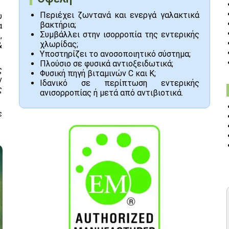
Περιέχει ζωντανά και ενεργά γαλακτικά
υ
βακτήρια;
α
Συμβάλλει στην ισορροπία της εντερικής
,
χλωρίδας;
&
Υποστηρίζει το ανοσοποιητικό σύστημα;
Πλούσιο σε φυσικά αντιοξειδωτικά;
ς
Φυσική πηγή βιταμινών C και K;
ν
Ιδανικό σε περίπτωση εντερικής
ς
ανισορροπίας ή μετά από αντιβιοτικά.
ε