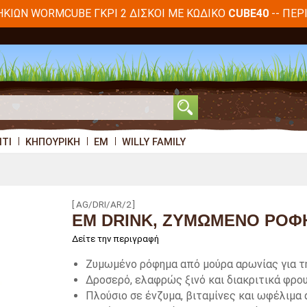
ΗΚΙΏΝ WORMCUBE ΓΚΡΙ 2 ΔΊΣΚΟΙ ΜΕ ΚΩΔΙΚΌ
-- ΠΕΡ
CUBE40
ΊΤΙ
ΚΗΠΟΥΡΙΚΉ
EM
WILLY FAMILY
[ AG/DRI/AR/2 ]
EM DRINK, ΖΥΜΩΜΈΝΟ ΡΌΦΗ
Δείτε την περιγραφή
Ζυμωμένο ρόφημα από μούρα αρωνίας για τη
Δροσερό, ελαφρώς ξινό και διακριτικά φρο
Πλούσιο σε ένζυμα, βιταμίνες και ωφέλιμα 