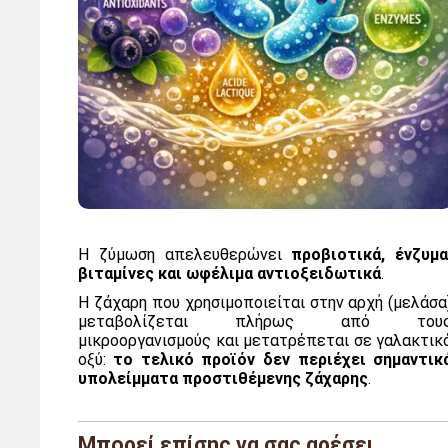
Η ζύμωση απελευθερώνει
προβιοτικά, ένζυμα
βιταμίνες και ωφέλιμα αντιοξειδωτικά
.
Η ζάχαρη που χρησιμοποιείται στην αρχή (μελάσα
μεταβολίζεται πλήρως από του
μικροοργανισμούς και μετατρέπεται σε γαλακτικ
οξύ:
το τελικό προϊόν δεν περιέχει σημαντικ
υπολείμματα προστιθέμενης ζάχαρης
.
Μάρκα
Agrito
Μπορεί επίσης να σας αρέσει