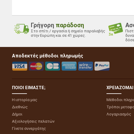
Γρήγορη
παράδοση
Ασ
Στο σπίτι / εργασία ή σημείο παραλαβής
Πιστ
στην Ευρώπη και σε 41 χώρες.
δυνα
δόσε
Αποδεκτές μέθοδοι πληρωμής
ΠΟΙΟΙ ΕΊΜΑΣΤΕ;
ΧΡΕΙΆΖΟΜΑΙ
Η ιστορία μας
Μέθοδοι πληρ
Διεθνώς
Τρόποι μεταφ
Δήμοι
Λογαριασμός
Αξιολογήσεις πελατών
Γίνετε συνεργάτης