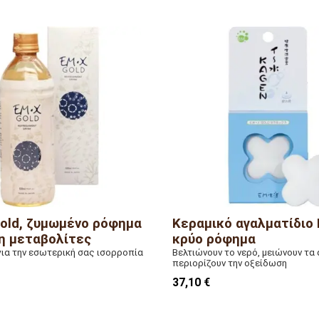
I/AR/2
12 x βάθος 11 x ύψος 22 εκ.
λά
old, ζυμωμένο ρόφημα
Κεραμικό αγαλματίδιο E
η μεταβολίτες
κρύο ρόφημα
 για την εσωτερική σας ισορροπία
Βελτιώνουν το νερό, μειώνουν τα 
περιορίζουν την οξείδωση
37,10 €