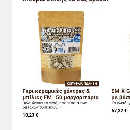
Αναφορά
AG/DR
Διαστάσεις (συνολικές)
μήκος 
Βάρος
2,5 κι
ΚΟΡΥΦΑΊΑ ΠΏΛΗΣΗ
Γκρι κεραμικές χάντρες &
EM-X G
μπίλιες EM | 50 μαργαριτάρια
με βάσ
Βελτιώνουν το νερό, προστασία των
Το κλειδί
οικιακών συσκευών, ...
67,32 €
10,23 €