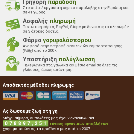
Γρήγορη
παράδοση
Στο σπίτι / εργασία ή σημείο παραλαβής στην Ευρώπη και
σε 41 χώρες.
Ασφαλής
πληρωμή
Πιστωτική κάρτα, PayPal, Stripe με δυνατότητα πληρωμής
σε 3 άτοκες δόσεις.
Φάρμα
γαριφαλόσπορου
Αναφορά στην εκτροφή σκουληκιών κομποστοποίησης
(Willy)
από το 2007.
Υποστήριξη
πολύγλωσση
Τηλεφωνικά στα γαλλικά και μέσω email σε όλες τις
γλώσσες, άμεση απάντηση.
Αποδεκτές μέθοδοι πληρωμής
Ας δώσουμε ζωή στη γη
Μέχρι σήμερα, οι πελάτες μας έχουν ανακυκλώσει
,
0
7
8
8
9
7
2
5
1
τόνους οργανικών αποβλήτων
χρησιμοποιώντας τα προϊόντα μας από το 2007.