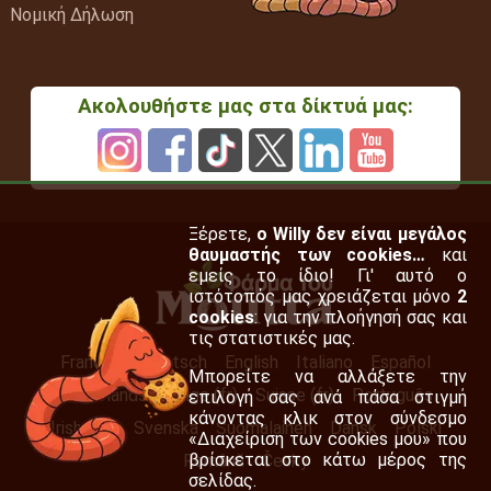
Νομική Δήλωση
Ακολουθήστε μας στα δίκτυά μας:
Ξέρετε,
ο Willy δεν είναι μεγάλος
θαυμαστής των cookies…
και
εμείς το ίδιο! Γι' αυτό ο
ιστότοπός μας χρειάζεται μόνο
2
cookies
: για την πλοήγησή σας και
τις στατιστικές μας.
Français
Deutsch
English
Italiano
Español
Μπορείτε να αλλάξετε την
Nederlands
Belge (fr)
Suisse (fr)
Português
επιλογή σας ανά πάσα στιγμή
κάνοντας κλικ στον σύνδεσμο
Irish (en)
Svenska
Suomalainen
Dansk
Polski
«Διαχείριση των cookies μου» που
βρίσκεται στο κάτω μέρος της
Română
Česky
σελίδας.