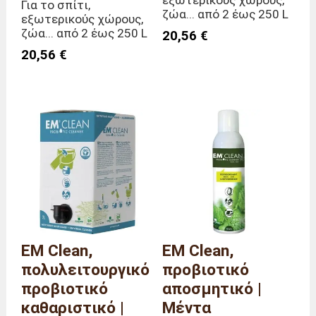
Για το σπίτι,
ζώα... από 2 έως 250 L
εξωτερικούς χώρους,
ζώα... από 2 έως 250 L
20,56 €
20,56 €
EM Clean,
EM Clean,
πολυλειτουργικό
προβιοτικό
προβιοτικό
αποσμητικό |
καθαριστικό |
Μέντα