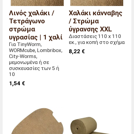
Λινός χαλάκι /
Χαλάκι κάνναβης
Τετράγωνο
/ Στρώμα
στρώμα
ύγρανσης XXL
υγρασίας | 1 χαλί
Διαστάσεις 110 x 110
εκ., για κοπή στο σχήμα
Για TinyWorm,
WORMcube, Lombribox,
8,22 €
City-Worms,
μεμονωμένα ή σε
συσκευασίες των 5 ή
10
1,54 €