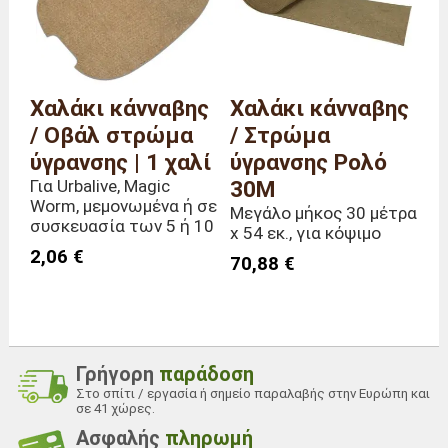
Χαλάκι κάνναβης
Χαλάκι κάνναβης
/ Οβάλ στρώμα
/ Στρώμα
ύγρανσης | 1 χαλί
ύγρανσης Ρολό
Για Urbalive, Magic
30M
Worm, μεμονωμένα ή σε
Μεγάλο μήκος 30 μέτρα
συσκευασία των 5 ή 10
x 54 εκ., για κόψιμο
2,06 €
70,88 €
Γρήγορη
παράδοση
Στο σπίτι / εργασία ή σημείο παραλαβής στην Ευρώπη και
σε 41 χώρες.
Ασφαλής
πληρωμή