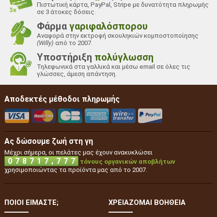
Πιστωτική κάρτα, PayPal, Stripe με δυνατότητα πληρωμής
σε 3 άτοκες δόσεις.
Φάρμα
γαριφαλόσπορου
Αναφορά στην εκτροφή σκουληκιών κομποστοποίησης
(Willy)
από το 2007.
Υποστήριξη
πολύγλωσση
Τηλεφωνικά στα γαλλικά και μέσω email σε όλες τις
γλώσσες, άμεση απάντηση.
Αποδεκτές μέθοδοι πληρωμής
Ας δώσουμε ζωή στη γη
Μέχρι σήμερα, οι πελάτες μας έχουν ανακυκλώσει
,
0
7
8
7
1
7
7
7
7
τόνους οργανικών αποβλήτων
χρησιμοποιώντας τα προϊόντα μας από το 2007.
ΠΟΙΟΙ ΕΊΜΑΣΤΕ;
ΧΡΕΙΆΖΟΜΑΙ ΒΟΉΘΕΙΑ