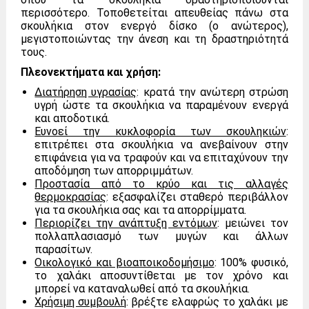
περισσότερο. Τοποθετείται απευθείας πάνω στα
σκουλήκια στον ενεργό δίσκο (ο ανώτερος),
μεγιστοποιώντας την άνεση και τη δραστηριότητά
τους.
Πλεονεκτήματα και χρήση:
Διατήρηση υγρασίας
: κρατά την ανώτερη στρώση
υγρή ώστε τα σκουλήκια να παραμένουν ενεργά
και αποδοτικά.
Ευνοεί την κυκλοφορία των σκουληκιών
:
επιτρέπει στα σκουλήκια να ανεβαίνουν στην
επιφάνεια για να τραφούν και να επιταχύνουν την
αποδόμηση των απορριμμάτων.
Προστασία από το κρύο και τις αλλαγές
θερμοκρασίας
: εξασφαλίζει σταθερό περιβάλλον
για τα σκουλήκια σας και τα απορρίμματα.
Περιορίζει την ανάπτυξη εντόμων
: μειώνει τον
πολλαπλασιασμό των μυγών και άλλων
παρασίτων.
Οικολογικό και βιοαποικοδομήσιμο
: 100% φυσικό,
το χαλάκι αποσυντίθεται με τον χρόνο και
μπορεί να καταναλωθεί από τα σκουλήκια.
Χρήσιμη συμβουλή
: βρέξτε ελαφρώς το χαλάκι με