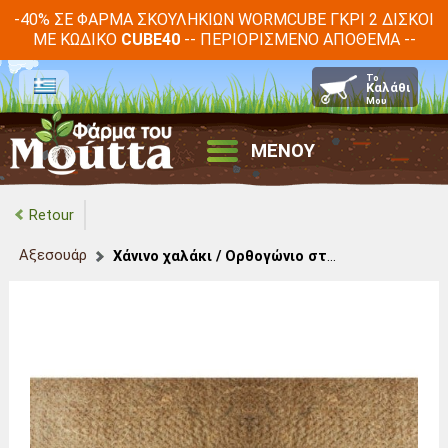
-40% ΣΕ ΦΆΡΜΑ ΣΚΟΥΛΗΚΙΏΝ WORMCUBE ΓΚΡΙ 2 ΔΊΣΚΟΙ
ΜΕ ΚΩΔΙΚΌ
-- ΠΕΡΙΟΡΙΣΜΈΝΟ ΑΠΌΘΕΜΑ --
CUBE40
ΜΕΝΟΥ
Retour
Αξεσουάρ
Χάνινο χαλάκι / Ορθογώνιο στρώμα υγρασίας