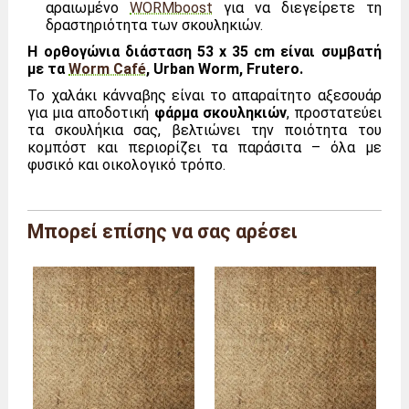
αραιωμένο
WORMboost
για να διεγείρετε τη
δραστηριότητα των σκουληκιών.
Η ορθογώνια διάσταση 53 x 35 cm είναι συμβατή
με τα
Worm Café
, Urban Worm, Frutero.
Το χαλάκι κάνναβης είναι το απαραίτητο αξεσουάρ
για μια αποδοτική
φάρμα σκουληκιών
, προστατεύει
τα σκουλήκια σας, βελτιώνει την ποιότητα του
κομπόστ και περιορίζει τα παράσιτα – όλα με
φυσικό και οικολογικό τρόπο.
Μπορεί επίσης να σας αρέσει
Μάρκα
Φάρμα του Μούττα
Αναφορά
TC/RECT/1
ΜΕΓΕΘΟΣ
1 χαλί
Διαστάσεις
μήκος 53 x βάθος 1 x
(συνολικές)
ύψος 35 εκ.
Βάρος
150 γραμμάρια