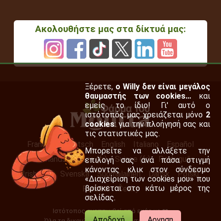
Ακολουθήστε μας στα δίκτυά μας:
Ξέρετε,
ο Willy δεν είναι μεγάλος
θαυμαστής των cookies…
και
εμείς το ίδιο! Γι' αυτό ο
ιστότοπός μας χρειάζεται μόνο
2
cookies
: για την πλοήγησή σας και
τις στατιστικές μας.
Français
Deutsch
English
Italiano
Español
Μπορείτε να αλλάξετε την
Nederlands
Belge (fr)
Suisse (fr)
Português
επιλογή σας ανά πάσα στιγμή
κάνοντας κλικ στον σύνδεσμο
Irish (en)
Svenska
Suomalainen
Dansk
Polski
«Διαχείριση των cookies μου» που
βρίσκεται στο κάτω μέρος της
Română
Česky
σελίδας.
Ιστότοπος αναπτυχθεί από εμάς με ❤️
Αποδοχή
Αρνηση
Όλα τα δικαιώματα διατηρούνται 2007-2026.