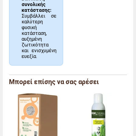
συνολικής
κατάστασης:
Συμβάλλει σε
καλύτερη
φυσική
κατάσταση,
αυξημένη
ζωτικότητα
και ενισχυμένη
ευεξία.
Μπορεί επίσης να σας αρέσει
Μάρκα
Agriton
Αναφορά
AG/PF/P/1
ΜΕΓΕΘΟΣ
Σακούλα 1 κιλού
Διαστάσεις
μήκος 21 x βάθος 7 x
(συνολικές)
ύψος 33 εκ.
Βάρος
1,0 κιλό