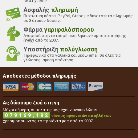
σε 41 χώρες.
Ασφαλής
πληρωμή
Πιστωτική κάρτα, PayPal, Stripe με δυνατότητα πληρωμής
σε 3 άτοκες δόσεις.
Φάρμα
γαριφαλόσπορου
Αναφορά στην εκτροφή σκουληκιών κομποστοποίησης
(Willy)
από το 2007.
Υποστήριξη
πολύγλωσση
Τηλεφωνικά στα γαλλικά και μέσω email σε όλες τις
γλώσσες, άμεση απάντηση.
Αποδεκτές μέθοδοι πληρωμής
Ας δώσουμε ζωή στη γη
Μέχρι σήμερα, οι πελάτες μας έχουν ανακυκλώσει
,
0
7
9
1
6
9
1
9
2
τόνους οργανικών αποβλήτων
χρησιμοποιώντας τα προϊόντα μας από το 2007.