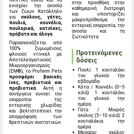
στην προσθήκη στην
ενισχύει την ανοσία
καθημερινή διατροφή
των ζώων. Κατάλληλο
και υποστηρίζει
για
σκύλους, γάτες,
μακροπρόθεσμα την
πουλιά, κουνέλια,
εντερική ισορροπία, την
πουλερικά, κατσίκες,
ανοσία και τη
πρόβατα και άλογα
.
ζωτικότητα.
Παρασκευάζεται από
100% ζυμωμένους
Προτεινόμενες
φλοιούς ντίνκελ με
δόσεις
Αποτελεσματικούς
Μικροοργανισμούς
Πουλί: 1 κουταλάκι
(EM®), το Proferm Pets
του γλυκού την
προσφέρει βασικές
εβδομάδα.
ίνες, πρεβιοτικά και
Κότα / Κουνέλι (0–5
προβιοτικά
. Αυτή η
κιλά): 1 κουταλάκι
συνέργεια ευνοεί την
του γλυκού την
ισορροπία της
ημέρα.
εντερικής χλωρίδας
Γάτα / Μικρός
και βελτιστοποιεί την
σκύλος (5–10 κιλά): 2
απορρόφηση των
κουταλάκια την
θρεπτικών συστατικών.
ημέρα.
Μεσαίος σκύλος