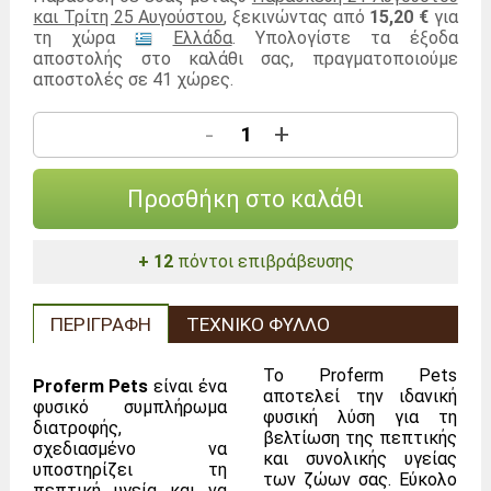
και Τρίτη 25 Αυγούστου
, ξεκινώντας από
15,20 €
για
τη χώρα
Ελλάδα
. Υπολογίστε τα έξοδα
αποστολής στο καλάθι σας, πραγματοποιούμε
αποστολές σε 41 χώρες.
-
+
Προσθήκη στο καλάθι
+ 12
πόντοι επιβράβευσης
ΠΕΡΙΓΡΑΦΉ
ΤΕΧΝΙΚΌ ΦΎΛΛΟ
Το Proferm Pets
Proferm Pets
είναι ένα
αποτελεί την ιδανική
φυσικό συμπλήρωμα
φυσική λύση για τη
διατροφής,
βελτίωση της πεπτικής
σχεδιασμένο να
και συνολικής υγείας
υποστηρίζει τη
των ζώων σας. Εύκολο
πεπτική υγεία και να