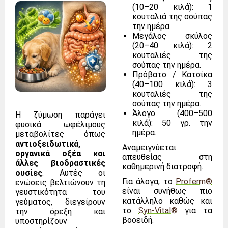
(10–20 κιλά): 1
κουταλιά της σούπας
την ημέρα.
Μεγάλος σκύλος
(20–40 κιλά): 2
κουταλιές της
σούπας την ημέρα.
Πρόβατο / Κατσίκα
(40–100 κιλά): 3
κουταλιές της
σούπας την ημέρα.
Άλογο (400–500
Η ζύμωση παράγει
κιλά): 50 γρ. την
φυσικά ωφέλιμους
ημέρα.
μεταβολίτες όπως
αντιοξειδωτικά,
Αναμειγνύεται
οργανικά οξέα και
απευθείας στη
άλλες βιοδραστικές
καθημερινή διατροφή.
ουσίες
. Αυτές οι
Για άλογα, το
Proferm®
ενώσεις βελτιώνουν τη
είναι συνήθως πιο
γευστικότητα του
κατάλληλο καθώς και
γεύματος, διεγείρουν
το
Syn-Vital®
για τα
την όρεξη και
βοοειδή.
υποστηρίζουν