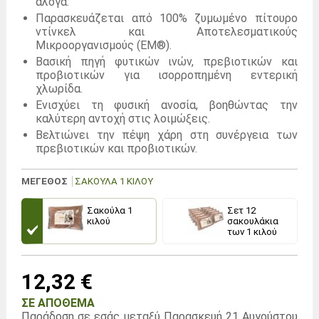
άλογα.
Παρασκευάζεται από 100% ζυμωμένο πίτουρο
ντίνκελ και Αποτελεσματικούς
Μικροοργανισμούς (EM®).
Βασική πηγή φυτικών ινών, πρεβιοτικών και
προβιοτικών για ισορροπημένη εντερική
χλωρίδα.
Ενισχύει τη φυσική ανοσία, βοηθώντας την
καλύτερη αντοχή στις λοιμώξεις.
Βελτιώνει την πέψη χάρη στη συνέργεια των
πρεβιοτικών και προβιοτικών.
ΜΕΓΕΘΟΣ
ΣΑΚΟΎΛΑ 1 ΚΙΛΟΎ
Σακούλα 1
Σετ 12
κιλού
σακουλάκια
των 1 κιλού
12,32 €
ΣΕ ΑΠΌΘΕΜΑ
Παράδοση σε εσάς μεταξύ
Παρασκευή 21 Αυγούστου