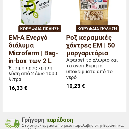
ΚΟΡΥΦΑΊΑ ΠΏΛΗΣΗ
ΚΟΡΥΦΑΊΑ ΠΏΛΗΣΗ
EM-A Ενεργό
Ροζ κεραμικές
διάλυμα
χάντρες EM | 50
Microferm | Bag-
μαργαριτάρια
in-box των 2 L
Αφαιρεί το χλώριο και
τα ανεπιθύμητα
Έτοιμη προς χρήση
υπολείμματα από το
λύση από 2 έως 1000
νερό
λίτρα
10,23 €
16,33 €
Γρήγορη
παράδοση
Στο σπίτι / εργασία ή σημείο παραλαβής στην Ευρώπη και