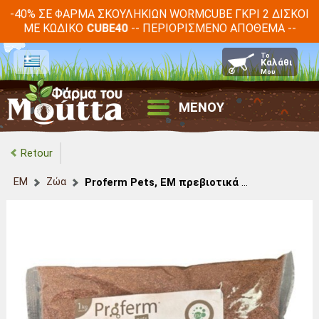
-40% ΣΕ ΦΆΡΜΑ ΣΚΟΥΛΗΚΙΏΝ WORMCUBE ΓΚΡΙ 2 ΔΊΣΚΟΙ
ΜΕ ΚΩΔΙΚΌ
-- ΠΕΡΙΟΡΙΣΜΈΝΟ ΑΠΌΘΕΜΑ --
CUBE40
ΜΕΝΟΥ
Retour
EM
Ζώα
Proferm Pets, EM πρεβιοτικά για ζώα