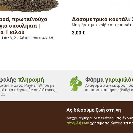
od, πρωτεϊνούχο
Δοσομετρικό κουτάλι 
για σκουλήκια |
Μετρήστε με ακρίβεια τις ποσότ
α 1 κιλού
3,00 €
1 κιλό, 2 κιλά και κουτί 4 κιλά
φαλής
πληρωμή
Φάρμα
γαριφαλό
ωτική κάρτα, PayPal, Stripe με
Αναφορά στην εκτροφή σ
τότητα πληρωμής σε 3 άτοκες
κομποστοποίησης
(Willy)
α
ις.
Ας δώσουμε ζωή στη γη
Μέχρι σήμερα, οι πελάτες μας έχου
αποβλήτων
χρησιμοποιώντας τα πρ