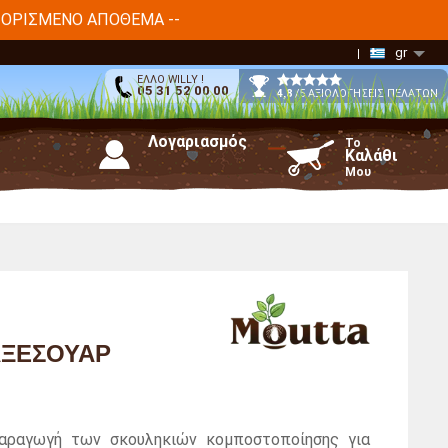
ΙΟΡΙΣΜΈΝΟ ΑΠΌΘΕΜΑ --
gr
ΕΛΛΟ WILLY !
05 31 52 00 00
4,8
/5 ΑΞΙΟΛΟΓΗΣΕΙΣ ΠΕΛΑΤΩΝ
Λογαριασμός
Το
Καλάθι
Μου
ΑΞΕΣΟΥΆΡ
παραγωγή των σκουληκιών κομποστοποίησης για