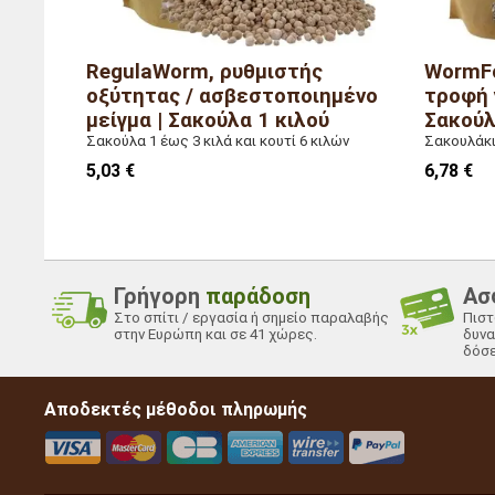
RegulaWorm, ρυθμιστής
WormFo
οξύτητας / ασβεστοποιημένο
τροφή 
μείγμα | Σακούλα 1 κιλού
Σακούλ
Σακούλα 1 έως 3 κιλά και κουτί 6 κιλών
Σακουλάκι 
5,03 €
6,78 €
Γρήγορη
παράδοση
Ασ
Στο σπίτι / εργασία ή σημείο παραλαβής
Πιστ
στην Ευρώπη και σε 41 χώρες.
δυνα
δόσε
Αποδεκτές μέθοδοι πληρωμής