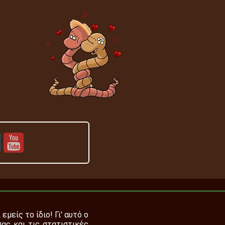
 εμείς το ίδιο! Γι' αυτό ο
σας και τις στατιστικές