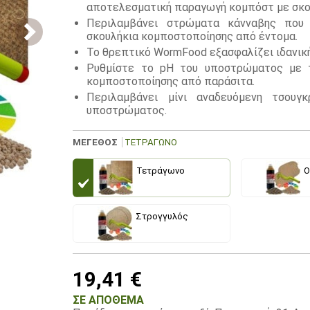
αποτελεσματική παραγωγή κομπόστ με σκο
Περιλαμβάνει στρώματα κάνναβης που 
σκουλήκια κομποστοποίησης από έντομα.
Το θρεπτικό WormFood εξασφαλίζει ιδανικ
Ρυθμίστε το pH του υποστρώματος με 
κομποστοποίησης από παράσιτα.
Περιλαμβάνει μίνι αναδευόμενη τσουγ
υποστρώματος.
ΜΕΓΕΘΟΣ
ΤΕΤΡΆΓΩΝΟ
Τετράγωνο
Ο
Στρογγυλός
19,41 €
ΣΕ ΑΠΌΘΕΜΑ