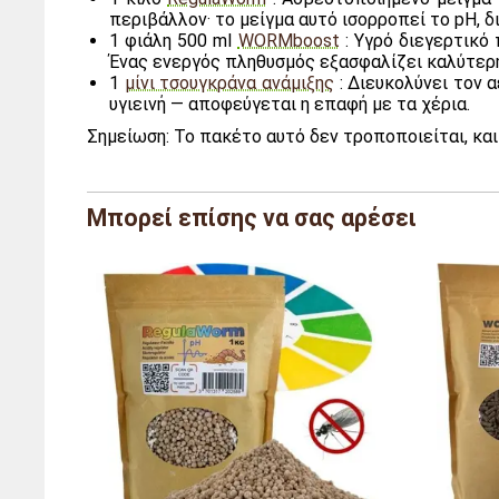
περιβάλλον· το μείγμα αυτό ισορροπεί το pH, δ
1 φιάλη 500 ml
WORMboost
: Υγρό διεγερτικό
Ένας ενεργός πληθυσμός εξασφαλίζει καλύτερ
1
μίνι τσουγκράνα ανάμιξης
: Διευκολύνει τον 
υγιεινή — αποφεύγεται η επαφή με τα χέρια.
Σημείωση: Το πακέτο αυτό δεν τροποποιείται, και
Μάρκα
Φάρμα του
Μπορεί επίσης να σας αρέσει
Αναφορά
LC/PK5/CA
ΜΕΓΕΘΟΣ
Τετράγωνο
Βάρος
3,1 κιλά