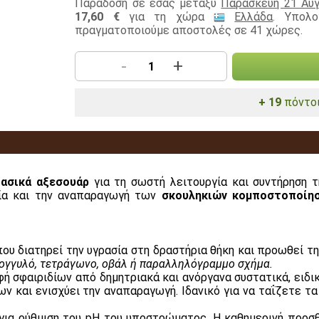
Παράδοση σε εσάς μεταξύ
Παρασκευή 21 Αυγ
17,60 €
για τη χώρα
Ελλάδα
. Υπολ
πραγματοποιούμε αποστολές σε 41 χώρες.
-
+
+ 19
πόντοι
βασικά αξεσουάρ
για τη σωστή λειτουργία και συντήρηση 
γεία και την αναπαραγωγή των
σκουληκιών κομποστοποίη
που διατηρεί την υγρασία στη δραστήρια θήκη και προωθεί 
ρογγυλό, τετράγωνο, οβάλ ή παραλληλόγραμμο σχήμα.
ή σφαιριδίων από δημητριακά και ανόργανα συστατικά, ειδι
 και ενισχύει την αναπαραγωγή. Ιδανικό για να ταΐζετε τ
για ρύθμιση του pH του υποστρώματος. Η καθημερινή προσ