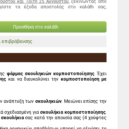
ούστου και Τρίτη 25 Αυγούστου
, ξεκινώντας από
ογίστε τα έξοδα αποστολής στο καλάθι σας,
Προσθήκη στο καλάθι
 επιβράβευσης
της
φάρμας σκουληκιών κομποστοποίησης
. Έχει
σης
και να διευκολύνει την
κομποστοποίηση με
την ανάπτυξη των
σκουληκιών
. Μειώνει επίσης την
κά σχεδιασμένη για
σκουλήκια κομποστοποίησης
.
α
σκουλήκια
σας κατά την απουσία σας (4 χούφτες
θήκη οργανικών αποβλήτων μπορεί να οξινίσει το