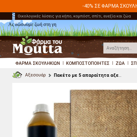
-40% ΣΕ ΦΆΡΜΑ ΣΚΟΥΛ
Οικολογικές λύσεις για κήπο, κομπόστ, σπίτι, ευεξία και ζώα
Ας δώσουμε ζωή στη γη
ΦΆΡΜΑ ΣΚΟΥΛΗΚΙΏΝ
ΚΟΜΠΟΣΤΟΠΟΙΗΤΈΣ
ΖΏΑ
ΣΠ
Αξεσουάρ
Πακέτο με 5 απαραίτητα αξεσουάρ