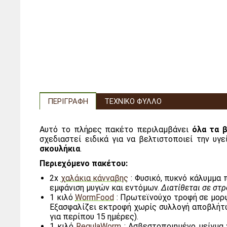
ΠΕΡΙΓΡΑΦΉ
ΤΕΧΝΙΚΌ ΦΎΛΛΟ
Αυτό το πλήρες πακέτο περιλαμβάνει
όλα τα 
σχεδιαστεί ειδικά για να βελτιστοποιεί την υ
σκουλήκια
.
Περιεχόμενο πακέτου:
2x
χαλάκια κάνναβης
: Φυσικό, πυκνό κάλυμμα 
εμφάνιση μυγών και εντόμων.
Διατίθεται σε στ
1 κιλό
WormFood
: Πρωτεϊνούχο τροφή σε μορφ
Εξασφαλίζει εκτροφή χωρίς συλλογή αποβλήτων
για περίπου 15 ημέρες).
1 κιλό
RegulaWorm
: Ασβεστοποιημένο μείγμα 