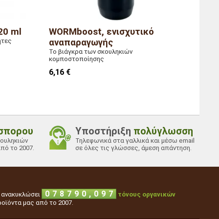
20 ml
WORMboost, ενισχυτικό
ητες
αναπαραγωγής
Το βιάγκρα των σκουληκιών
κομποστοποίησης
6,16 €
σπορου
Υποστήριξη
πολύγλωσση
κουληκιών
Τηλεφωνικά στα γαλλικά και μέσω email
πό το 2007.
σε όλες τις γλώσσες, άμεση απάντηση.
1
3
2
,
0
7
8
7
9
0
ν ανακυκλώσει
τόνους οργανικών
οϊόντα μας από το 2007.