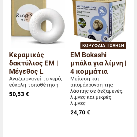
ΚΟΡΥΦΑΊΑ ΠΏΛΗΣΗ
Κεραμικός
EM Bokashi
δακτύλιος EM |
μπάλα για λίμνη |
Μέγεθος L
4 κομμάτια
Αναζωογονεί το νερό,
Μείωση και
εύκολη τοποθέτηση
απομάκρυνση της
λάσπης σε δεξαμενές,
50,53 €
λίμνες και μικρές
λίμνες
24,70 €