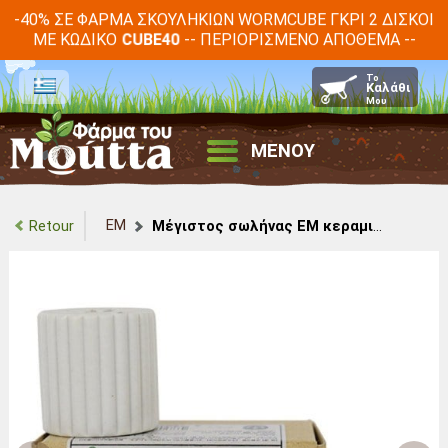
-40% ΣΕ ΦΆΡΜΑ ΣΚΟΥΛΗΚΙΏΝ WORMCUBE ΓΚΡΙ 2 ΔΊΣΚΟΙ
ΜΕ ΚΩΔΙΚΌ
-- ΠΕΡΙΟΡΙΣΜΈΝΟ ΑΠΌΘΕΜΑ --
CUBE40
ΜΕΝΟΥ
EM
Retour
Μέγιστος σωλήνας EM κεραμικός 35 mm - 2 σωλήνες