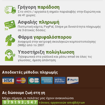
Γρήγορη
παράδοση
Στο σπίτι / εργασία ή σημείο παραλαβής στην Ευρώπη και
σε 41 χώρες.
Ασφαλής
πληρωμή
Πιστωτική κάρτα, PayPal, Stripe με δυνατότητα πληρωμής
σε 3 άτοκες δόσεις.
Φάρμα
γαριφαλόσπορου
Αναφορά στην εκτροφή σκουληκιών κομποστοποίησης
(Willy)
από το 2007.
Υποστήριξη
πολύγλωσση
Τηλεφωνικά στα γαλλικά και μέσω email σε όλες τις
γλώσσες, άμεση απάντηση.
Αποδεκτές μέθοδοι πληρωμής
Ας δώσουμε ζωή στη γη
Μέχρι σήμερα, οι πελάτες μας έχουν ανακυκλώσει
,
0
7
9
1
9
3
5
4
7
τόνους οργανικών αποβλήτων