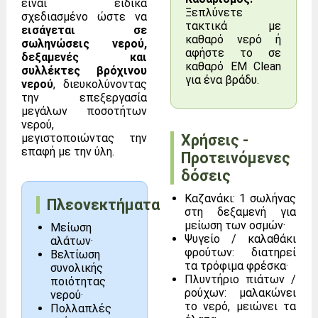
είναι ειδικά
Ξεπλύνετε
σχεδιασμένο ώστε να
τακτικά με
εισάγεται σε
καθαρό νερό ή
σωληνώσεις νερού,
αφήστε το σε
δεξαμενές και
καθαρό EM Clean
συλλέκτες βρόχινου
για ένα βράδυ.
νερού
, διευκολύνοντας
την επεξεργασία
μεγάλων ποσοτήτων
νερού,
Χρήσεις -
μεγιστοποιώντας την
επαφή με την ύλη.
Προτεινόμενες
δόσεις
Καζανάκι: 1 σωλήνας
Πλεονεκτήματα
στη δεξαμενή για
μείωση των οσμών·
Μείωση
Ψυγείο / καλαθάκι
αλάτων·
φρούτων: διατηρεί
Βελτίωση
τα τρόφιμα φρέσκα·
συνολικής
Πλυντήριο πιάτων /
ποιότητας
ρούχων: μαλακώνει
νερού·
το νερό, μειώνει τα
Πολλαπλές