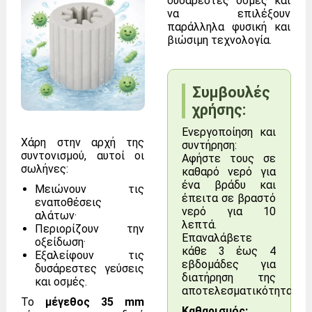
δυσάρεστες οσμές και
να επιλέξουν
παράλληλα φυσική και
βιώσιμη τεχνολογία.
Συμβουλές
χρήσης:
Ενεργοποίηση και
Χάρη στην αρχή της
συντήρηση:
συντονισμού, αυτοί οι
Αφήστε τους σε
σωλήνες:
καθαρό νερό για
ένα βράδυ και
Μειώνουν τις
έπειτα σε βραστό
εναποθέσεις
νερό για 10
αλάτων·
λεπτά.
Περιορίζουν την
Επαναλάβετε
οξείδωση·
κάθε 3 έως 4
Εξαλείφουν τις
εβδομάδες για
δυσάρεστες γεύσεις
διατήρηση της
και οσμές.
αποτελεσματικότητας.
Το
μέγεθος 35 mm
Καθαρισμός: