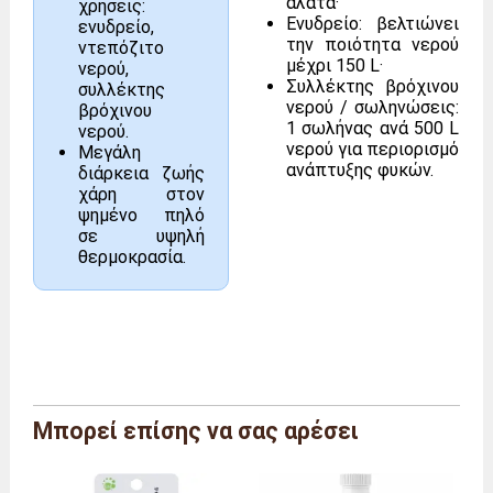
άλατα·
χρήσεις:
Ενυδρείο: βελτιώνει
ενυδρείο,
την ποιότητα νερού
ντεπόζιτο
μέχρι 150 L·
νερού,
Συλλέκτης βρόχινου
συλλέκτης
νερού / σωληνώσεις:
βρόχινου
1 σωλήνας ανά 500 L
νερού.
νερού για περιορισμό
Μεγάλη
ανάπτυξης φυκών.
διάρκεια ζωής
χάρη στον
ψημένο πηλό
σε υψηλή
θερμοκρασία.
Μπορεί επίσης να σας αρέσει
Μάρκα
Agriton
Αναφορά
AG/TUB/35