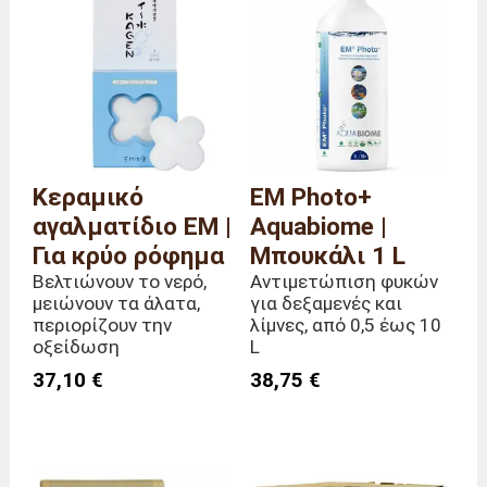
Διαστάσεις
μήκος 3 x βάθος 3 x
(συνολικές)
ύψος 3 εκ.
Βάρος
100 γραμμάρια
Κεραμικό
EM Photo+
αγαλματίδιο EM |
Aquabiome |
Για κρύο ρόφημα
Μπουκάλι 1 L
Βελτιώνουν το νερό,
Αντιμετώπιση φυκών
μειώνουν τα άλατα,
για δεξαμενές και
περιορίζουν την
λίμνες, από 0,5 έως 10
οξείδωση
L
37,10 €
38,75 €