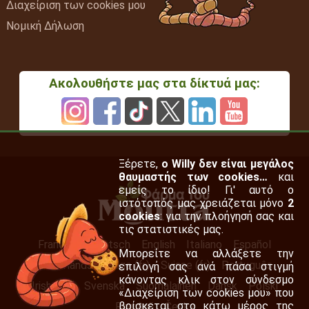
Διαχείριση των cookies μου
Νομική Δήλωση
Ακολουθήστε μας στα δίκτυά μας:
Ξέρετε,
ο Willy δεν είναι μεγάλος
θαυμαστής των cookies…
και
εμείς το ίδιο! Γι' αυτό ο
ιστότοπός μας χρειάζεται μόνο
2
cookies
: για την πλοήγησή σας και
τις στατιστικές μας.
Français
Deutsch
English
Italiano
Español
Μπορείτε να αλλάξετε την
Nederlands
Belge (fr)
Suisse (fr)
Português
επιλογή σας ανά πάσα στιγμή
κάνοντας κλικ στον σύνδεσμο
Irish (en)
Svenska
Suomalainen
Dansk
Polski
«Διαχείριση των cookies μου» που
βρίσκεται στο κάτω μέρος της
Română
Česky