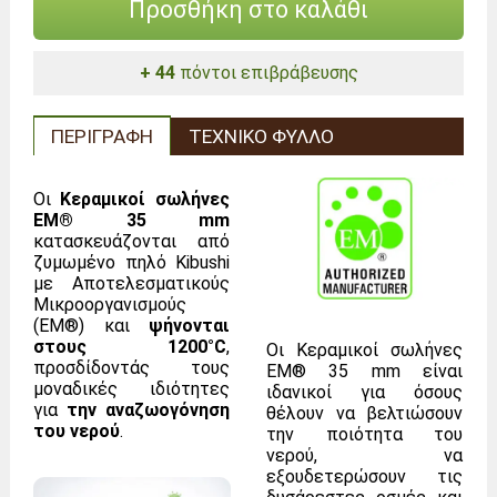
Προσθήκη στο καλάθι
+ 44
πόντοι επιβράβευσης
ΠΕΡΙΓΡΑΦΉ
ΤΕΧΝΙΚΌ ΦΎΛΛΟ
Οι
Κεραμικοί σωλήνες
EM® 35 mm
κατασκευάζονται από
ζυμωμένο πηλό Kibushi
με Αποτελεσματικούς
Μικροοργανισμούς
(EM®) και
ψήνονται
στους 1200°C
,
Οι Κεραμικοί σωλήνες
προσδίδοντάς τους
EM® 35 mm είναι
μοναδικές ιδιότητες
ιδανικοί για όσους
για
την αναζωογόνηση
θέλουν να βελτιώσουν
του νερού
.
την ποιότητα του
νερού, να
εξουδετερώσουν τις