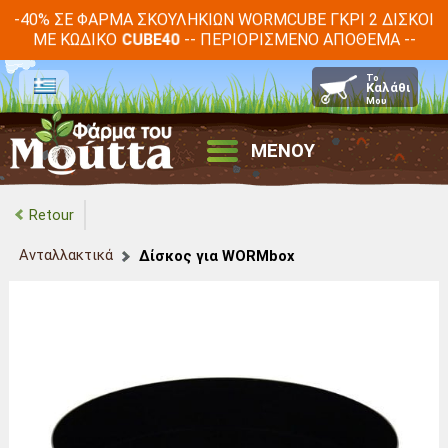
-40% ΣΕ ΦΆΡΜΑ ΣΚΟΥΛΗΚΙΏΝ WORMCUBE ΓΚΡΙ 2 ΔΊΣΚΟΙ
ΜΕ ΚΩΔΙΚΌ
-- ΠΕΡΙΟΡΙΣΜΈΝΟ ΑΠΌΘΕΜΑ --
CUBE40
ΜΕΝΟΥ
Retour
Ανταλλακτικά
Δίσκος για WORMbox