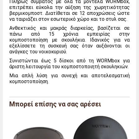
Πλήρως συμβατός με όλα τα μοντέλα WORMbox,
επιτρέπει εύκολα την αύξηση της χωρητικότητας
βερμικομποστ. Διατίθεται σε 12 αποχρώσεις ώστε
να ταιριάζει στον εσωτερικό χώρο και το στυλ σας.
Ανθεκτικός και μακράς διαρκείας, βασίζεται σε
πάνω από 15 χρόνια εμπειρίας στην
κομποστοποίηση με σκουλήκια. Ιδανικός για να
εξελίσσετε τη συσκευή σας όταν αυξάνονται οι
ανάγκες του νοικοκυριού.
Συνιστώνται έως 5 δίσκοι από τη WORMbox για
άριστη λειτουργία του κομποστοποιητή σκουληκιών.
Μια απλή λύση για συνεχή και αποτελεσματική
κομποστοποίηση.
Μάρκα
WORMbox
Μπορεί επίσης να σας αρέσει
Αναφορά
WB/PL/N
Χρώμα
Μαύρο
Διαστάσεις
μήκος 46 x βάθος 46 x
(συνολικές)
ύψος 15 εκ.