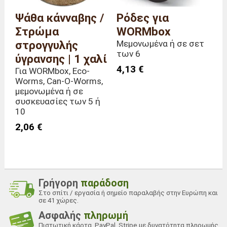
Ψάθα κάνναβης /
Ρόδες για
Στρώμα
WORMbox
στρογγυλής
Μεμονωμένα ή σε σετ
των 6
ύγρανσης | 1 χαλί
4,13 €
Για WORMbox, Eco-
Worms, Can-O-Worms,
μεμονωμένα ή σε
συσκευασίες των 5 ή
10
2,06 €
Γρήγορη
παράδοση
Στο σπίτι / εργασία ή σημείο παραλαβής στην Ευρώπη και
σε 41 χώρες.
Ασφαλής
πληρωμή
Πιστωτική κάρτα, PayPal, Stripe με δυνατότητα πληρωμής