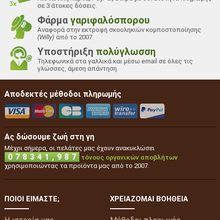
σε 3 άτοκες δόσεις.
Φάρμα
γαριφαλόσπορου
Αναφορά στην εκτροφή σκουληκιών κομποστοποίησης
(Willy)
από το 2007.
Υποστήριξη
πολύγλωσση
Τηλεφωνικά στα γαλλικά και μέσω email σε όλες τις
γλώσσες, άμεση απάντηση.
Αποδεκτές μέθοδοι πληρωμής
Ας δώσουμε ζωή στη γη
Μέχρι σήμερα, οι πελάτες μας έχουν ανακυκλώσει
,
0
7
8
3
4
1
9
8
7
τόνους οργανικών αποβλήτων
χρησιμοποιώντας τα προϊόντα μας από το 2007.
ΠΟΙΟΙ ΕΊΜΑΣΤΕ;
ΧΡΕΙΆΖΟΜΑΙ ΒΟΉΘΕΙΑ