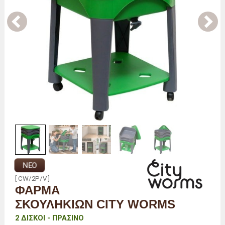
ΝΈΟ
[ CW/2P/V ]
ΦΆΡΜΑ
ΣΚΟΥΛΗΚΙΏΝ CITY WORMS
2 ΔΊΣΚΟΙ - ΠΡΆΣΙΝΟ