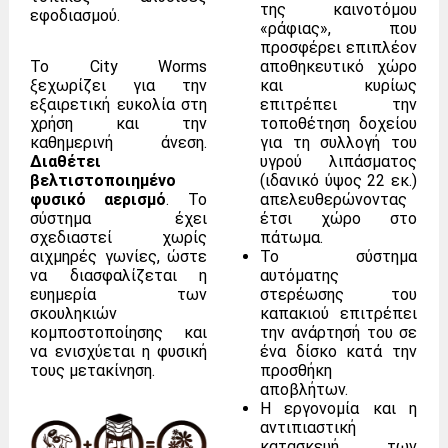
της καινοτόμου
εφοδιασμού.
«ράφιας», που
προσφέρει επιπλέον
Το City Worms
αποθηκευτικό χώρο
ξεχωρίζει για την
και κυρίως
εξαιρετική ευκολία στη
επιτρέπει την
χρήση και την
τοποθέτηση δοχείου
καθημερινή άνεση.
για τη συλλογή του
Διαθέτει
υγρού λιπάσματος
βελτιστοποιημένο
(ιδανικό ύψος 22 εκ.)
φυσικό αερισμό
. Το
απελευθερώνοντας
σύστημα έχει
έτσι χώρο στο
σχεδιαστεί χωρίς
πάτωμα.
αιχμηρές γωνίες, ώστε
Το σύστημα
να διασφαλίζεται η
αυτόματης
ευημερία των
στερέωσης του
σκουληκιών
καπακιού επιτρέπει
κομποστοποίησης και
την ανάρτησή του σε
να ενισχύεται η φυσική
ένα δίσκο κατά την
τους μετακίνηση.
προσθήκη
αποβλήτων.
Η εργονομία και η
αντιπιαστική
κατασκευή των