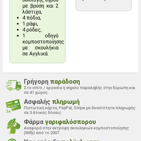
με βρύση και 2
λάστιχα,
4 πόδια,
1 ράφι,
4 ρόδες,
1 οδηγό
κομποστοποίησης
με σκουλήκια
σε Αγγλικά.
Γρήγορη
παράδοση
Μάρκα
City Worms
Στο σπίτι / εργασία ή σημείο παραλαβής στην Ευρώπη και
Αναφορά
CW/2P/V
σε 41 χώρες.
Ασφαλής
πληρωμή
Χρώμα
Πράσινο
Πιστωτική κάρτα, PayPal, Stripe με δυνατότητα πληρωμής
ΜΕΓΕΘΟΣ
2 δίσκοι
σε 3 άτοκες δόσεις.
Συνολικός όγκος
Φάρμα
γαριφαλόσπορου
22 λίτρα
κομποστοποίησης
Αναφορά στην εκτροφή σκουληκιών κομποστοποίησης
(Willy)
από το 2007.
Αριθμός δίσκων
2
εργασίας