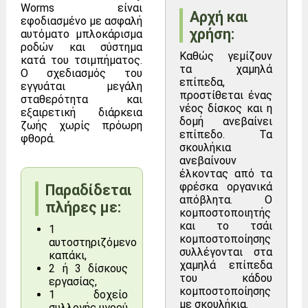
Worms είναι
Αρχή και
εφοδιασμένο με ασφαλή
χρήση:
αυτόματο μπλοκάρισμα
ροδών και σύστημα
Καθώς γεμίζουν
κατά του τσιμπήματος.
τα χαμηλά
Ο σχεδιασμός του
επίπεδα,
εγγυάται μεγάλη
προστίθεται ένας
σταθερότητα και
νέος δίσκος και η
εξαιρετική διάρκεια
δομή ανεβαίνει
ζωής χωρίς πρόωρη
επίπεδο. Τα
φθορά.
σκουλήκια
ανεβαίνουν
έλκοντας από τα
φρέσκα οργανικά
Παραδίδεται
απόβλητα. Ο
πλήρες με:
κομποστοποιητής
και το τσάι
1
κομποστοποίησης
αυτοστηριζόμενο
συλλέγονται στα
καπάκι,
χαμηλά επίπεδα
2 ή 3 δίσκους
του κάδου
εργασίας,
κομποστοποίησης
1 δοχείο
με σκουλήκια.
συλλογής υγρού