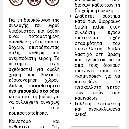
δίσκων καθιστούν τη
διαχείριση εύκολη.
Διαθέτει σύστημα
Για τη διευκόλυνση της
κατά των διαρροών:
συλλογής του υγρού
διπλή κλίση στον
λιπάσματος, μια βρύση
συλλέκτη υγρού
είναι τοποθετημένη
αποτρέπει τυχόν
απευθείας κάτω από το
στασιμότητα του
δοχείο, επιτρέποντας
περκολλάτου, διπλό
απλή, καθαρή και
λάστιχο στη βρύση
ανεμπόδιστη εκροή. Το
και «γεμάτα» κάτω
σύστημα έχει
από τους δίσκους
σχεδιαστεί για ομαλή
απέναντι από τις
χρήση και βέλτιστη
«καμινάδες» για να
εξοικονόμηση χώρου.
κατευθύνει το
Απλώς
τοποθετήστε
περκολλάτο εκτός
ένα μπουκάλι στο ράφι
των οπών των
κάτω από τη βρύση για
καμινάδων.
να συλλέγετε συνεχώς
Γαλλική κατασκευή
το τσάι
και ανακυκλωμένα
κομποστοποίησης.
υλικά.
Καινοτόμο και
ανθεκτικό, το City