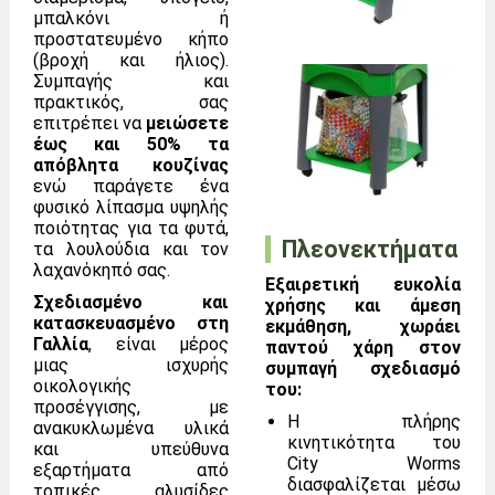
μπαλκόνι ή
προστατευμένο κήπο
(βροχή και ήλιος).
Συμπαγής και
πρακτικός, σας
επιτρέπει να
μειώσετε
έως και 50% τα
απόβλητα κουζίνας
ενώ παράγετε ένα
φυσικό λίπασμα υψηλής
ποιότητας για τα φυτά,
Πλεονεκτήματα
τα λουλούδια και τον
λαχανόκηπό σας.
Εξαιρετική ευκολία
Σχεδιασμένο και
χρήσης και άμεση
κατασκευασμένο στη
εκμάθηση, χωράει
Γαλλία
, είναι μέρος
παντού χάρη στον
μιας ισχυρής
συμπαγή σχεδιασμό
οικολογικής
του:
προσέγγισης, με
Η πλήρης
ανακυκλωμένα υλικά
κινητικότητα του
και υπεύθυνα
City Worms
εξαρτήματα από
διασφαλίζεται μέσω
τοπικές αλυσίδες